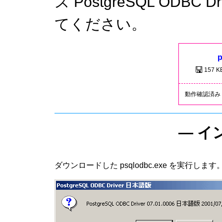
ズ PostgreSQL ODB
てください。
p
157 K
動作確認済み OS:
― イ
ダウンロードした psqlodbc.exe を実