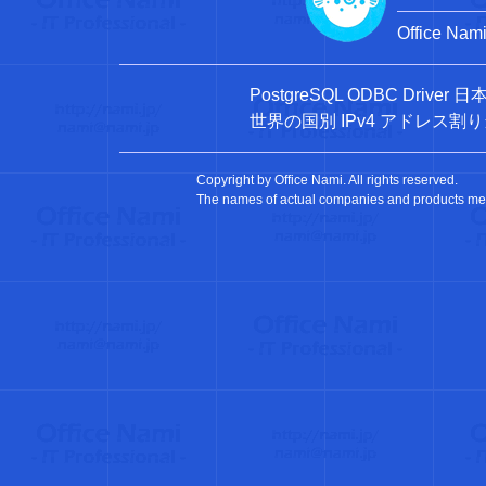
Office 
PostgreSQL ODBC Driv
世界の国別 IPv4 アドレス
Copyright by Office Nami. All rights reserved.
The names of actual companies and products ment